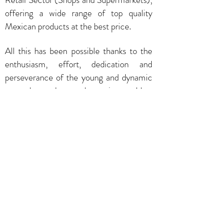
offering a wide range of top quality
Mexican products at the best price.
All this has been possible thanks to the
enthusiasm, effort, dedication and
perseverance of the young and dynamic
team that makes up the society and has
put at the service of it. Always, within our
philosophy of providing the best service
and products under the efficiency and
effectiveness that characterizes us; as
well as the attention to satisfy the needs
of our clients.
CONTACT