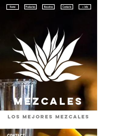
Home
Productos
Nosotros
Contacto
+ Info
MEZCALES
LOS MEJORES MEZCALES